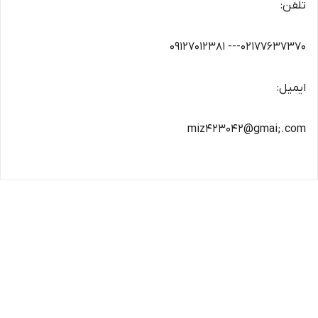
تلفن:
02177637370--- 09127012381
ایمیل:
miz423042@gmai;.com