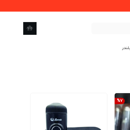
لندر
%
7