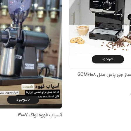
ناموجود
ز جی پاس مدل GCM6108
ناموجود
آسیاب قهوه لواک 3007