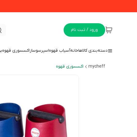
ورود / ثبت نام
دسته‌بندی کالاها
خانه
آسیاب قهوه
اسپرسوساز
اکسسوری قهوه
بن
mycheff
اکسسوری قهوه