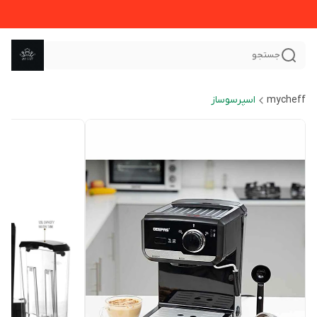
جستجو
mycheff
اسپرسوساز