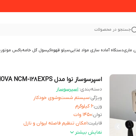
جستجو در محصولات
 ماری
دستگاه آماده سازی مواد غذایی
سیلو قهوه
کپسول گل خامه
باکس موتور
ب
اسپرسوساز نوا مدل NOVA NCM-128EXPS
دسته‌بندی
:
اسپرسوساز
ویژگی
:
سیستم شست‌وشوی خودکار
وزن
:
6 کیلوگرم
توان
:
1450 وات
قابلیت
:
امکان تنظیم فاصله لیوان و نازل
امکانات اسپرسوساز
:
سیستم گرم کردن فنجان
نمایش بیشتر