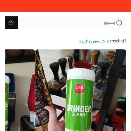
جستجو
mycheff
اکسسوری قهوه