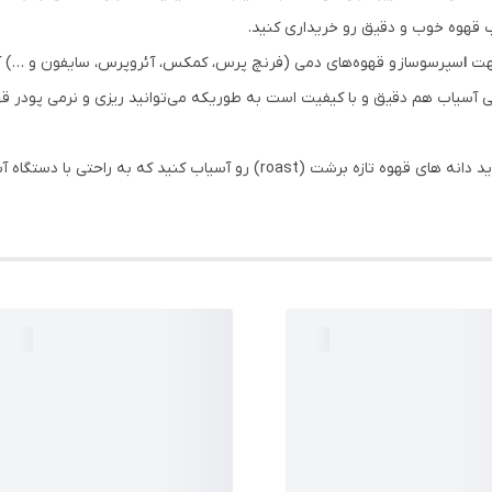
 قهوه خوب و دقیق رو خریداری کنید.
جهت
ا
سپرسوساز و قهوه‌های دمی (فرنچ پرس، کمکس، آئروپرس، سایفون و …) آ
 آسیاب هم دقیق و با کیفیت است به طوریکه می‌توانید ریزی و نرمی پودر قهو
برای درست کردن یک فنجان قهوه لذیذ و خوش‌ عطر باید دانه های قهوه تازه برشت (st