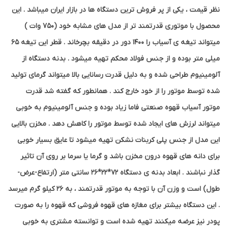
نظر قیمت ، یکی از پر فروش ترین دستگاه ها در بازار ایران میباشد . این
محصول با موتوری قدرتمند تر از مدل های مشابه خود (750 وات )
میتواند تیغه ی آسیاب را 1400 دور در دقیقه بچرخاند . قطر این تیغه 65
میلی متر بوده و از جنس فولاد محکم تهیه میشود . بدنه دستگاه از
آلومینیوم طراحی شده و به دلیل قدرت رسانایی بالا میتواند گرمای تولید
شده توسط موتور را از خود خارج کند . همانطور که گفته شد قدرت
موتور آسیاب قهوه صنعتی فاما زیاد بوده و جنس آلومینیوم به خوبی
میتواند لرزش های ایجاد شده توسط موتور را کاهش دهد . مخزن بالایی
این مدل از جنس پلی کربنات نشکن تهیه میشود تا عایق بسیار خوبی
برای دانه های قهوه درون مخزن باشد و گرما یا سرما بر روی آن تاثیر
گذار نباشند . ابعاد بدنه ی دستگاه 72*22*26 سانتی متر (ارتفاع-عرض-
طول) است و وزن آن با توجه به موتور قدرتمند ، به 26 کیلو گرم میرسد
. این دستگاه بیشتر برای مغازه های قهوه فروشی که قهوه را به صورت
پودر نیز عرضه میکنند تهیه شده است و توانسته مشتری به خوبی