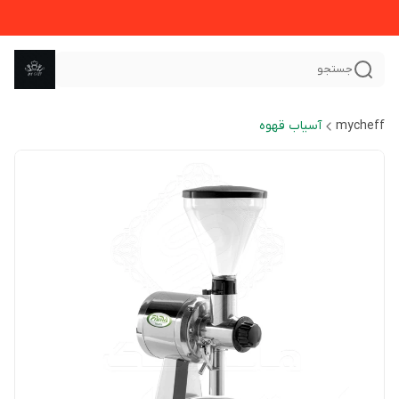
جستجو
mycheff
آسیاب قهوه