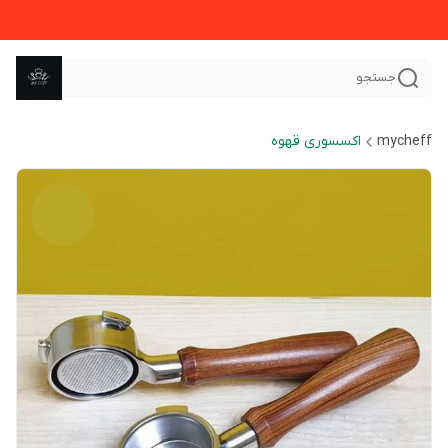
جستجو
mycheff
اکسسوری قهوه